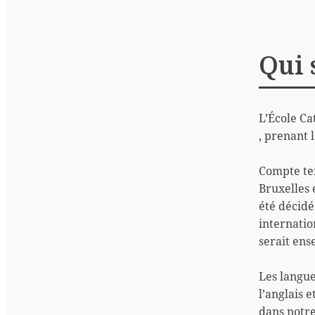
Qui 
L’École Ca
, prenant l
Compte ten
Bruxelles 
été décidé
internati
serait ens
Les langue
l’anglais 
dans notre