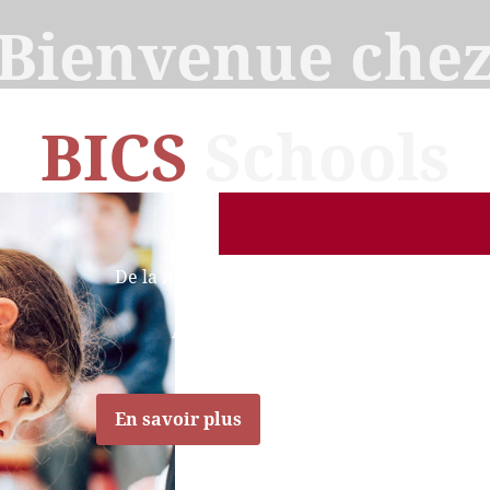
Bienvenue che
BICS
Schools
De la maternelle au secondaire
Écoles bilingues
Anglais - Français
En savoir plus
Explorer