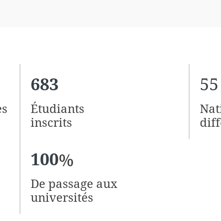
683
55
es
Étudiants
Nat
inscrits
dif
100
%
De passage aux
universités