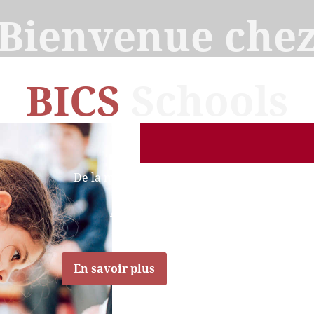
Bienvenue che
BICS
Schools
De la maternelle au secondaire
Écoles bilingues
Anglais - Français
En savoir plus
Explorer