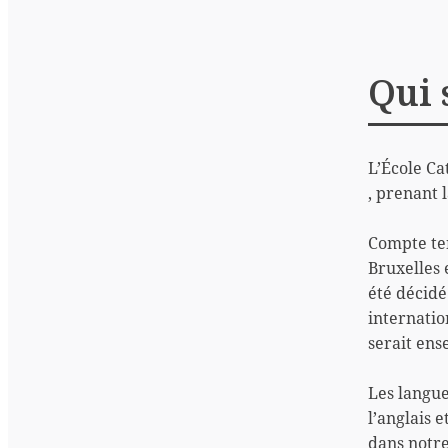
Qui 
L’École Ca
, prenant l
Compte ten
Bruxelles 
été décidé
internati
serait ens
Les langue
l’anglais 
dans notre