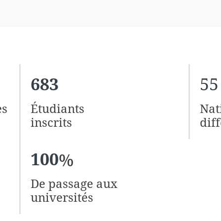
683
55
es
Étudiants
Nat
inscrits
dif
100
%
De passage aux
universités