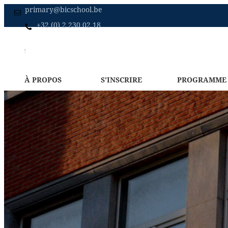
primary@bicschool.be
+32 (0) 2 230 02 18
Bienvenue à BICS primaire
Accueil
Maternelle
Secondaire
À PROPOS
S'INSCRIRE
PROGRAMME